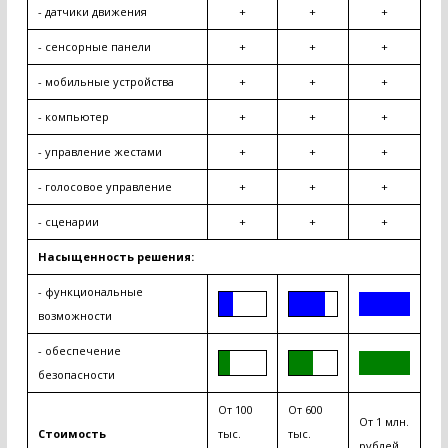
- датчики движения
+
+
+
- сенсорные панели
+
+
+
- мобильные устройства
+
+
+
- компьютер
+
+
+
- управление жестами
+
+
+
- голосовое управление
+
+
+
- сценарии
+
+
+
Насыщенность решения:
- функциональные
1
1
1
1
1
возможности
- обеспечение
1
1
1
1
1
безопасности
От 100
От 600
От 1 млн.
Стоимость
тыс.
тыс.
рублей